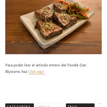
Atún fresco a la plancha salteado con verduritas al soja en Cal
Trapella, Cuina de Mercat
Para poder leer el artículo entero del Foodie Dan
Blystone, haz
Click aquí
CATEGORÍAS
PRESS
TAGS