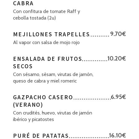
CABRA
Con confitura de tomate Raff y
cebolla tostada (2u)
MEJILLONES TRAPELLES
9.70€
Al vapor con salsa de mojo rojo
ENSALADA DE FRUTOS
10.20€
SECOS
Con sésamo, sèsam, virutas de jamón,
queso de cabra y miel romeric
GAZPACHO CASERO
6.95€
(VERANO)
Con crudités, huevo, virutas de jamón
ibérico y picatostes
PURÉ DE PATATAS
16.10€