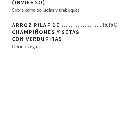
(INVIERNO)
Sobre cama de judías y tirabeques
ARROZ PILAF DE
15.15€
CHAMPIÑONES Y SETAS
CON VERDURITAS
Opción vegana
Español
Català
ATÚN FRESCA A LA
14.95€
PLANCHA
Con verduritas salteadas en soja y
germinados de cebolla
HAMBURGUESA DE
13.85€
LENTEJAS, CHÍA Y SALSA
ROMESCO
Con arroz pilaf de setas salvajes
(opción vegana)