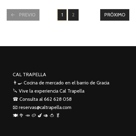
POSTS
PREVIO
1
2
PRÓXIMO
PÁGINAS
PÁGINAS
NAVIGATION
CAL TRAPELLA
👨‍🍳 Cocina de mercado en el barrio de Gracia
🔪 Vive la experiencia Cal Trapella
☎️ Consulta al
662 628 058
📧
reservas@caltrapella.com
🍽 🥦 🥕 🥔 🍆 🥑 🍅 🥬